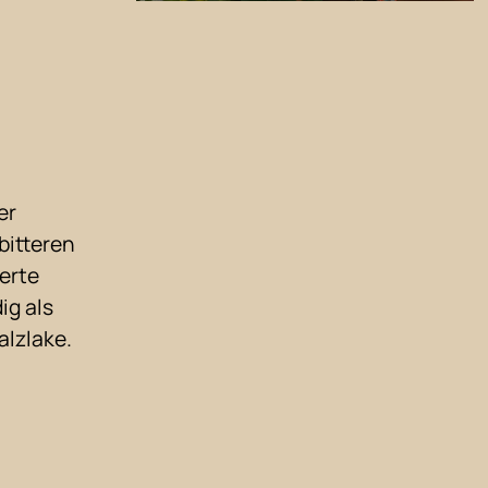
er
bitteren
erte
ig als
alzlake.