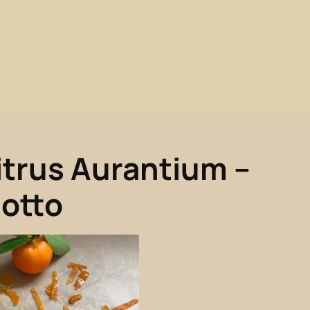
n
itrus Aurantium –
otto