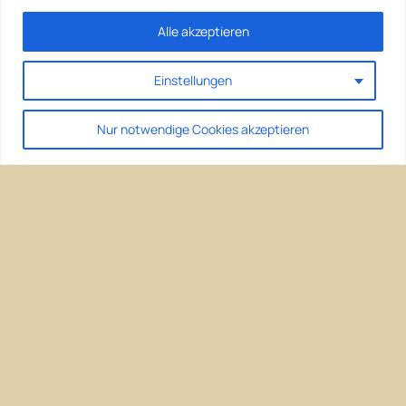
Alle akzeptieren
Einstellungen
Nur notwendige Cookies akzeptieren
Climate change – we can do something ist eine
Kampagne der LiMa Wohnhof Berlin Initiative
Home – LiMa Wohnhof Berlin