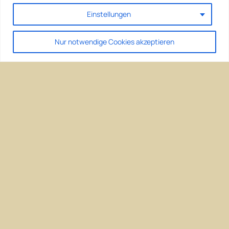
Einstellungen
Nur notwendige Cookies akzeptieren
Climate change – we can do something ist eine
Kampagne der LiMa Wohnhof Berlin Initiative
Home – LiMa Wohnhof Berlin